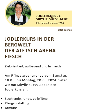
JODLERKURS
IN DER
BERGWELT
DER ALETSCH ARENA
FIESCH
Zielorientiert, aufbauend und lehrreich
Am Pfingstwochenende vom Samstag,
18.05. bis Montag,
20.05.2024
bieten
wir mit Sibylle Süess-Aebi einen
Jodlerkurs an.
Strahlende, r
unde, volle Töne
Klangvorstellung
Atmung