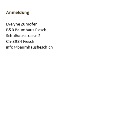
Anmeldung
Evelyne Zumofen
B&B Baumhaus Fiesch
Schulhausstrasse 2
Ch-3984 Fiesch
info@baumhausfiesch.ch
B&B Baumhaus Fiesch
Paul Eggimann
Schulhausstrasse 2
CH-3984 Fiesch